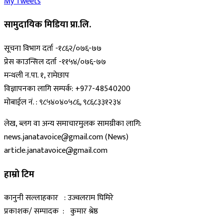
My Tweets
सामुदायिक मिडिया प्रा.लि.
सूचना विभाग दर्ता -१८६२/०७६-७७
प्रेस काउन्सिल दर्ता -११५४/०७६-७७
मन्थली न.पा. १, रामेछाप
विज्ञापनका लागि सम्पर्क: +977-48540200
मोबाईल नं. : ९८५४०४०५८६, ९८६८३३१२३४
लेख, ब्लग वा अन्य समाचारमुलक सामग्रीका लागि:
news.janatavoice@gmail.com (News)
article.janatavoice@gmail.com
हाम्रो टिम
कानुनी सल्लाहकार : उज्वलराम घिमिरे
प्रकाशक/ सम्पादक : कुमार श्रेष्ठ