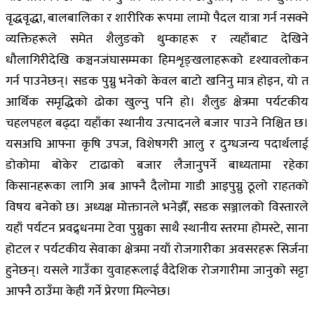
वृद्धवृद्धा, बालबालिका र शारीरिक रूपमा लामो पैदल यात्रा गर्न नसक्ने
व्यक्तिहरूले समेत शैलुङको थुम्काहरू र त्यहाँबाट देखिने
धौलागिरीदेखि कञ्चनजंघासम्मका हिमशृङ्खलाहरूको दृश्यावलोकन
गर्न पाउनेछन्। सडक पुग्नु भनेको केवल बाटो खनिनु मात्र होइन, यो त
आर्थिक समृद्धिको ढोका खुल्नु पनि हो। शैलुङ क्षेत्रमा पर्यटकीय
चहलपहल बढ्दा यहाँका स्थानीय उत्पादनले बजार पाउने निश्चित छ।
यसअघि आफ्ना कृषि उपज, विशेषगरी आलु र दुग्धजन्य पदार्थलाई
डोकोमा बोकेर टाढाको बजार लैजानुपर्ने बाध्यतामा रहेका
किसानहरूका लागि अब आफ्नै दैलोमा गाडी आइपुग्नु ठूलो राहतको
विषय बनेको छ। अध्यक्ष मोक्तानले भनेझैँ, सडक सञ्जालको विस्तारले
यहाँ पर्यटन प्रवद्र्धनमा टेवा पुग्नुका साथै स्थानीय स्तरमा होमस्टे, साना
होटल र पर्यटकीय सेवाका क्षेत्रमा नयाँ रोजगारीका अवसरहरू सिर्जना
हुनेछन्। यसले गाउँका युवाहरूलाई वैदेशिक रोजगारीमा जानुको सट्टा
आफ्नै ठाउँमा केही गर्ने प्रेरणा मिल्नेछ।