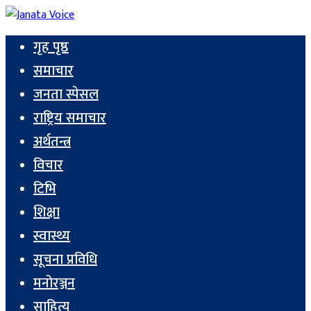
गृह पृष्ठ
समाचार
जनता स्पेसल
राष्ट्रिय समाचार
अर्थतन्त्र
विचार
टिभि
शिक्षा
स्वास्थ्य
सूचना प्रविधि
मनोरञ्जन
साहित्य