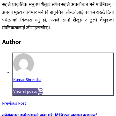
सहजै प्राकृतिक अनुपम शैलुङ समेत सहजै अवलोकन गर्न पाउँनेछन् ।
अबको मुख्य कार्यभार भनेको प्राकृतिक सौन्दर्यलाई कायम राख्दै दिगो
पर्यटनको विकास गर्नु हो, जसले सानो शैलुङ र ठुलो शैलुङको
मौलिकतालाई जोगाइराखोस्।
Author
Kumar Shrestha
View all posts
Previous Post
काँग्रेसका उम्मेदवारले सुरु गरे ‘डिजिटल सुझाव सङ्कलन’