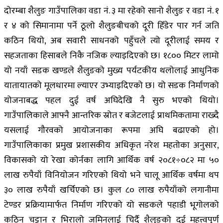
दोरम्बा शैलुङ गाउँपालिका वडा नं. ३ मा रहेको सानो शैलुङ र वडा नं. १
र ४ को सिमानामा पर्ने ठूलो शैलुङबीचको दूरी हिँडेर पार गर्न जति
कठिन थियो, अब सवारी साधनको पहुँचले त्यो दूरीलाई समय र
सहजताका हिसाबले निकै नजिक ल्याइदिएको छ। १८०० मिटर लामो
यो नयाँ सडक खण्डले शैलुङको मुख्य पर्यटकीय थलोलाई आधुनिक
यातायातको मूलधारमा ल्याएर उभ्याइदिएको छ। यो सडक निर्माणको
योजनाबद्ध पहल दुई वर्ष अघिदेखि नै सुरु भएको थियो।
गाउँपालिकाले आफ्नै आन्तरिक स्रोत र बजेटलाई प्राथमिकतामा राख्दै
यसलाई गौरवको आयोजनाका रूपमा अघि बढाएको हो।
गाउँपालिकाका प्रमुख प्रशासकीय अधिकृत नरेश महतोका अनुसार,
विकासको यो रेखा कोर्नका लागि आर्थिक वर्ष २०८१÷०८२ मा ५०
लाख रुपैयाँ विनियोजन गरिएको थियो भने चालू आर्थिक वर्षमा थप
३० लाख रुपैयाँ खर्चिएको छ। कुल ८० लाख रुपैयाँको लगानीमा
टेण्डर प्रक्रियामार्फत निर्माण गरिएको यो सडकले पहाडी भूगोलको
कठिन चट्टान र भिरालो जमिनलाई चिर्दै शैलुङको दुई महत्त्वपूर्ण