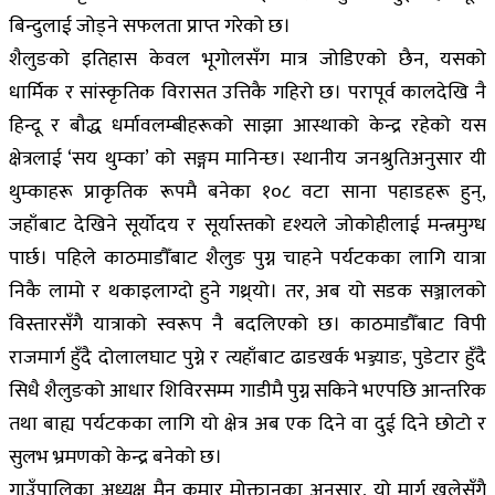
बिन्दुलाई जोड्ने सफलता प्राप्त गरेको छ।
शैलुङको इतिहास केवल भूगोलसँग मात्र जोडिएको छैन, यसको
धार्मिक र सांस्कृतिक विरासत उत्तिकै गहिरो छ। परापूर्व कालदेखि नै
हिन्दू र बौद्ध धर्मावलम्बीहरूको साझा आस्थाको केन्द्र रहेको यस
क्षेत्रलाई ‘सय थुम्का’ को सङ्गम मानिन्छ। स्थानीय जनश्रुतिअनुसार यी
थुम्काहरू प्राकृतिक रूपमै बनेका १०८ वटा साना पहाडहरू हुन्,
जहाँबाट देखिने सूर्योदय र सूर्यास्तको दृश्यले जोकोहीलाई मन्त्रमुग्ध
पार्छ। पहिले काठमाडौँबाट शैलुङ पुग्न चाहने पर्यटकका लागि यात्रा
निकै लामो र थकाइलाग्दो हुने गथ्र्यो। तर, अब यो सडक सञ्जालको
विस्तारसँगै यात्राको स्वरूप नै बदलिएको छ। काठमाडौँबाट विपी
राजमार्ग हुँदै दोलालघाट पुग्ने र त्यहाँबाट ढाडखर्क भञ्ज्याङ, पुडेटार हुँदै
सिधै शैलुङको आधार शिविरसम्म गाडीमै पुग्न सकिने भएपछि आन्तरिक
तथा बाह्य पर्यटकका लागि यो क्षेत्र अब एक दिने वा दुई दिने छोटो र
सुलभ भ्रमणको केन्द्र बनेको छ।
गाउँपालिका अध्यक्ष मैन कुमार मोक्तानका अनुसार, यो मार्ग खुलेसँगै