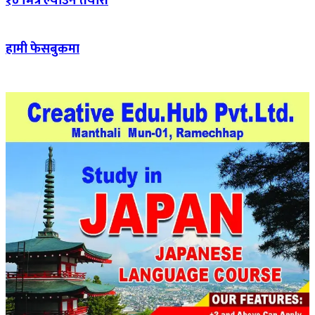
१० भित्रै ल्याउने तयारी
हामी फेसबुकमा