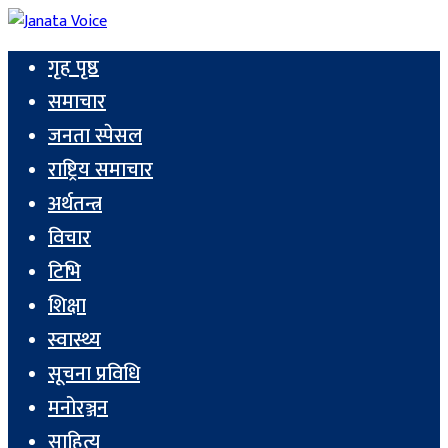
गृह पृष्ठ
समाचार
जनता स्पेसल
राष्ट्रिय समाचार
अर्थतन्त्र
विचार
टिभि
शिक्षा
स्वास्थ्य
सूचना प्रविधि
मनोरञ्जन
साहित्य