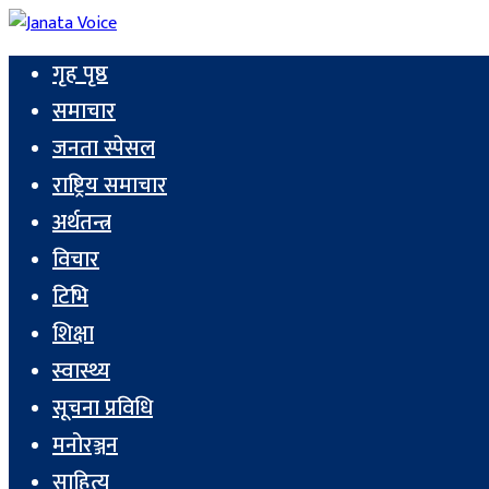
गृह पृष्ठ
समाचार
जनता स्पेसल
राष्ट्रिय समाचार
अर्थतन्त्र
विचार
टिभि
शिक्षा
स्वास्थ्य
सूचना प्रविधि
मनोरञ्जन
साहित्य