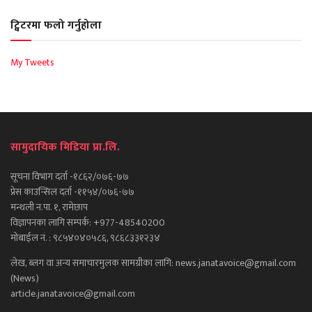
ट्विटरमा फलो गर्नुहोला
My Tweets
सामुदायिक मिडिया प्रा.लि.
सूचना विभाग दर्ता -१८६२/०७६-७७
प्रेस काउन्सिल दर्ता -११५४/०७६-७७
मन्थली न.पा. १, रामेछाप
विज्ञापनका लागि सम्पर्क: +977-48540200
मोबाईल नं. : ९८५४०४०५८६, ९८६८३३१२३४
लेख, ब्लग वा अन्य समाचारमुलक सामग्रीका लागि: news.janatavoice@gmail.com
(News)
article.janatavoice@gmail.com