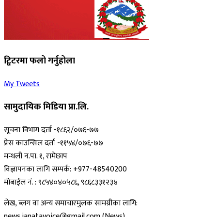
ट्विटरमा फलो गर्नुहोला
My Tweets
सामुदायिक मिडिया प्रा.लि.
सूचना विभाग दर्ता -१८६२/०७६-७७
प्रेस काउन्सिल दर्ता -११५४/०७६-७७
मन्थली न.पा. १, रामेछाप
विज्ञापनका लागि सम्पर्क: +977-48540200
मोबाईल नं. : ९८५४०४०५८६, ९८६८३३१२३४
लेख, ब्लग वा अन्य समाचारमुलक सामग्रीका लागि:
news.janatavoice@gmail.com (News)