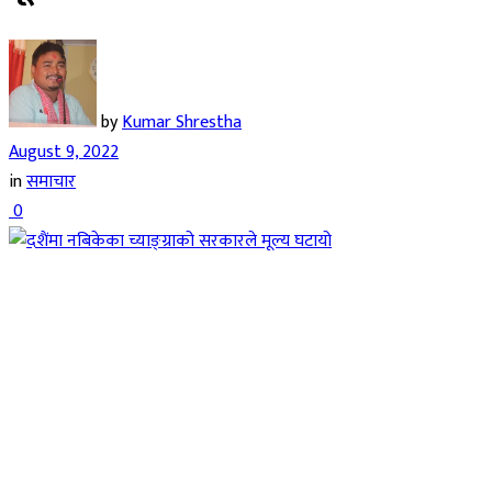
by
Kumar Shrestha
August 9, 2022
in
समाचार
0