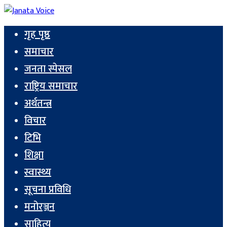
गृह पृष्ठ
समाचार
जनता स्पेसल
राष्ट्रिय समाचार
अर्थतन्त्र
विचार
टिभि
शिक्षा
स्वास्थ्य
सूचना प्रविधि
मनोरञ्जन
साहित्य