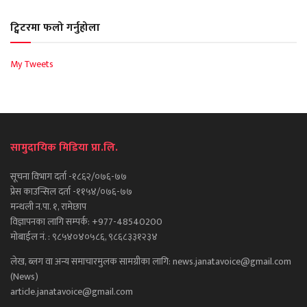
ट्विटरमा फलो गर्नुहोला
My Tweets
सामुदायिक मिडिया प्रा.लि.
सूचना विभाग दर्ता -१८६२/०७६-७७
प्रेस काउन्सिल दर्ता -११५४/०७६-७७
मन्थली न.पा. १, रामेछाप
विज्ञापनका लागि सम्पर्क: +977-48540200
मोबाईल नं. : ९८५४०४०५८६, ९८६८३३१२३४
लेख, ब्लग वा अन्य समाचारमुलक सामग्रीका लागि: news.janatavoice@gmail.com
(News)
article.janatavoice@gmail.com