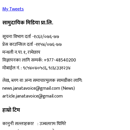
My Tweets
सामुदायिक मिडिया प्रा.लि.
सूचना विभाग दर्ता -१८६२/०७६-७७
प्रेस काउन्सिल दर्ता -११५४/०७६-७७
मन्थली न.पा. १, रामेछाप
विज्ञापनका लागि सम्पर्क: +977-48540200
मोबाईल नं. : ९८५४०४०५८६, ९८६८३३१२३४
लेख, ब्लग वा अन्य समाचारमुलक सामग्रीका लागि:
news.janatavoice@gmail.com (News)
article.janatavoice@gmail.com
हाम्रो टिम
कानुनी सल्लाहकार : उज्वलराम घिमिरे