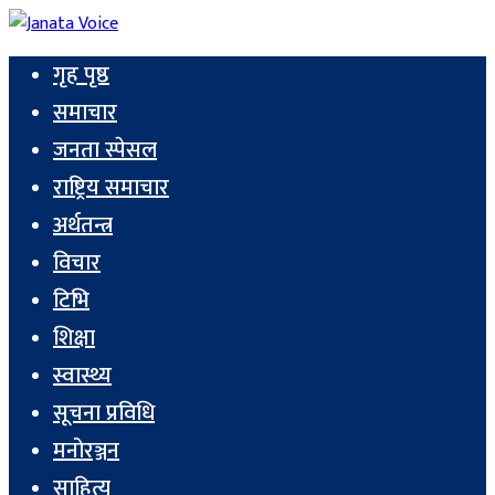
गृह पृष्ठ
समाचार
जनता स्पेसल
राष्ट्रिय समाचार
अर्थतन्त्र
विचार
टिभि
शिक्षा
स्वास्थ्य
सूचना प्रविधि
मनोरञ्जन
साहित्य