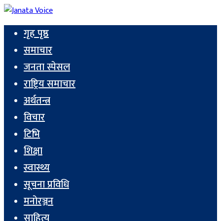
गृह पृष्ठ
समाचार
जनता स्पेसल
राष्ट्रिय समाचार
अर्थतन्त्र
विचार
टिभि
शिक्षा
स्वास्थ्य
सूचना प्रविधि
मनोरञ्जन
साहित्य