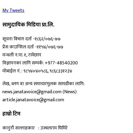
My Tweets
सामुदायिक मिडिया प्रा.लि.
सूचना विभाग दर्ता -१८६२/०७६-७७
प्रेस काउन्सिल दर्ता -११५४/०७६-७७
मन्थली न.पा. १, रामेछाप
विज्ञापनका लागि सम्पर्क: +977-48540200
मोबाईल नं. : ९८५४०४०५८६, ९८६८३३१२३४
लेख, ब्लग वा अन्य समाचारमुलक सामग्रीका लागि:
news.janatavoice@gmail.com (News)
article.janatavoice@gmail.com
हाम्रो टिम
कानुनी सल्लाहकार : उज्वलराम घिमिरे