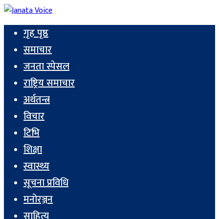
गृह पृष्ठ
समाचार
जनता स्पेसल
राष्ट्रिय समाचार
अर्थतन्त्र
विचार
टिभि
शिक्षा
स्वास्थ्य
सूचना प्रविधि
मनोरञ्जन
साहित्य