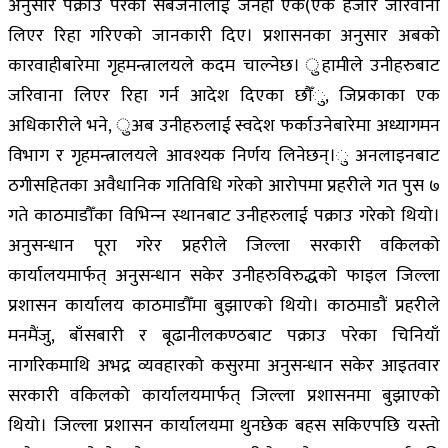
अनुसार पक्राउ परेका सबैजनालाई जनही एक(एक हजार जरिवाना
लिएर रिहा गरिएको जानकारी दिए। प्रशासनका अनुसार अबको
कारवाहीबारेमा गृहमन्त्रालयले कदम चाल्नेछ। ुहामीले उनीहरुबाट
जरिवाना लिएर रिहा गर्न आदेश दिएका छौँु, जिप्रकाका एक
अधिकारीले भने, ुअब उनीहरुलाई स्वदेश फर्काउनेबारेमा अध्यागमन
विभाग र गृहमन्त्रालयले आवश्यक निर्णय लिनेछन्।ु अनलाइनबाट
ठगीसहितका अवैधानिक गतिविधि गरेको आरोपमा प्रहरीले गत पुस ७
गते काठमाडौँका विभिन्‍न स्थानबाट उनीहरुलाई पक्राउ गरेको थियो।
अनुसन्धान पूरा गरेर प्रहरीले जिल्ला सरकारी वकिलको
कार्यालयमार्फत् अनुसन्धान सकेर उनीहरुविरुद्धको फाइल जिल्ला
प्रशासन कार्यालय काठमाडौँमा बुझाएको थियो। काठमाडौं प्रहरीले
मनमैंजु, बाँसबारी र बूढानीलकण्ठबाट पक्राउ परेका चिनियाँ
नागरिकमाथि अभद्र व्यवहारको कसुरमा अनुसन्धान सकेर आइतवार
सरकारी वकिलको कार्यालयमार्फत् जिल्ला प्रशासनमा बुझाएको
थियो। जिल्ला प्रशासन कार्यालयमा थुनछेक बहस सकिएपछि यस्तो