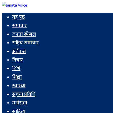
गृह पृष्ठ
समाचार
जनता स्पेसल
राष्ट्रिय समाचार
अर्थतन्त्र
विचार
टिभि
शिक्षा
स्वास्थ्य
सूचना प्रविधि
मनोरञ्जन
साहित्य