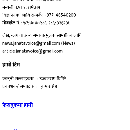
मन्थली न.पा. १, रामेछाप
विज्ञापनका लागि सम्पर्क: +977-48540200
मोबाईल नं. : ९८५४०४०५८६, ९८६८३३१२३४
लेख, ब्लग वा अन्य समाचारमुलक सामग्रीका लागि:
news.janatavoice@gmail.com (News)
article.janatavoice@gmail.com
हाम्रो टिम
कानुनी सल्लाहकार : उज्वलराम घिमिरे
प्रकाशक/ सम्पादक : कुमार श्रेष्ठ
फेसबुकमा हामी