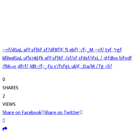
;~rf/dGqL afF:sf]6f sf7df8f}F, !$ ebf} -/f;;_M ;~rf/ tyf ;"rgf
k|ljlwdGqL uf]s'nk|;fb afF:sf]6f ;/sf/sf sfdsf/jfxL / ;d;fdlos ljifodf
/fli6«o ;dfrf/ ;ldlt-/f;;_;Fu s'/fsfgL ub}{ . tl:a/M /Tg >]i7
0
SHARES
2
VIEWS
Share on Facebook
Share on Twitter