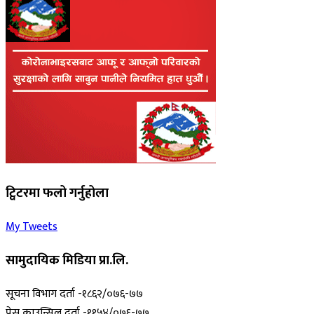
ट्विटरमा फलो गर्नुहोला
My Tweets
सामुदायिक मिडिया प्रा.लि.
सूचना विभाग दर्ता -१८६२/०७६-७७
प्रेस काउन्सिल दर्ता -११५४/०७६-७७