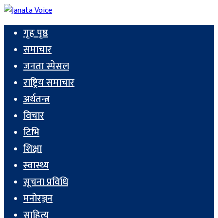
गृह पृष्ठ
समाचार
जनता स्पेसल
राष्ट्रिय समाचार
अर्थतन्त्र
विचार
टिभि
शिक्षा
स्वास्थ्य
सूचना प्रविधि
मनोरञ्जन
साहित्य