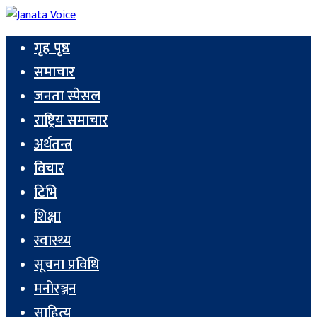
गृह पृष्ठ
समाचार
जनता स्पेसल
राष्ट्रिय समाचार
अर्थतन्त्र
विचार
टिभि
शिक्षा
स्वास्थ्य
सूचना प्रविधि
मनोरञ्जन
साहित्य