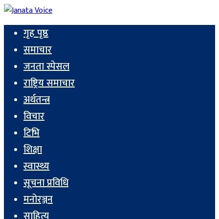
गृह पृष्ठ
समाचार
जनता स्पेसल
राष्ट्रिय समाचार
अर्थतन्त्र
विचार
टिभि
शिक्षा
स्वास्थ्य
सूचना प्रविधि
मनोरञ्जन
साहित्य