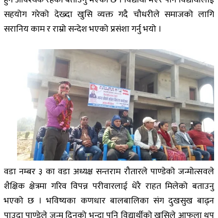
हुन आवश्यक रहेको बताउनु भएको छ । विद्यार्थी भएर पनि विद्यार्थीलाई
सहयोग गरेको देख्दा खुसि व्यक्त गदै चौधरीले समाजको लागि
सरानिय काम र राम्रो सन्देश भएको प्रसंशा गर्नु भयो ।
वडा नम्बर ३ का वडा अध्यक्ष सन्तराम रौतारले पाण्डेको जन्मोत्सवले
शैक्षिक क्षेत्रमा गरिव विपन्न परीवारलाई धेरै राहत मिलेको बताउनु
भएको छ । भविष्यका कणधार बालबालिका संग दुखसुख बाढ्न
पाउदा पाण्डेले जन्म दिनको भन्दा पनि विद्यार्थीको खुसिले आफुला थप