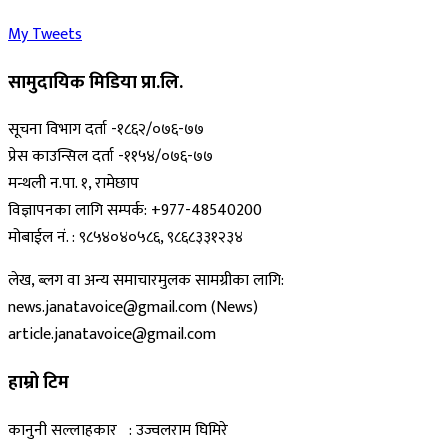
My Tweets
सामुदायिक मिडिया प्रा.लि.
सूचना विभाग दर्ता -१८६२/०७६-७७
प्रेस काउन्सिल दर्ता -११५४/०७६-७७
मन्थली न.पा. १, रामेछाप
विज्ञापनका लागि सम्पर्क: +977-48540200
मोबाईल नं. : ९८५४०४०५८६, ९८६८३३१२३४
लेख, ब्लग वा अन्य समाचारमुलक सामग्रीका लागि:
news.janatavoice@gmail.com (News)
article.janatavoice@gmail.com
हाम्रो टिम
कानुनी सल्लाहकार : उज्वलराम घिमिरे