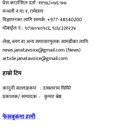
प्रेस काउन्सिल दर्ता -११५४/०७६-७७
मन्थली न.पा. १, रामेछाप
विज्ञापनका लागि सम्पर्क: +977-48540200
मोबाईल नं. : ९८५४०४०५८६, ९८६८३३१२३४
लेख, ब्लग वा अन्य समाचारमुलक सामग्रीका लागि:
news.janatavoice@gmail.com (News)
article.janatavoice@gmail.com
हाम्रो टिम
कानुनी सल्लाहकार : उज्वलराम घिमिरे
प्रकाशक/ सम्पादक : कुमार श्रेष्ठ
फेसबुकमा हामी