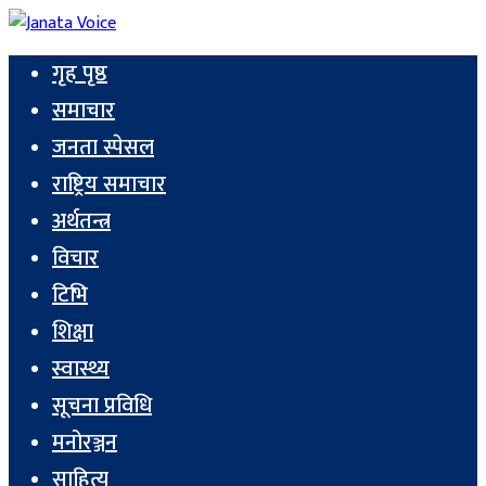
गृह पृष्ठ
समाचार
जनता स्पेसल
राष्ट्रिय समाचार
अर्थतन्त्र
विचार
टिभि
शिक्षा
स्वास्थ्य
सूचना प्रविधि
मनोरञ्जन
साहित्य