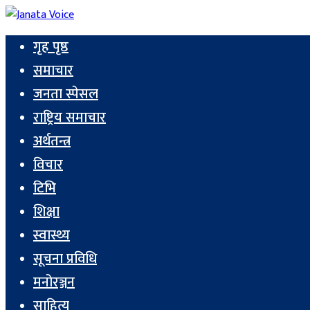
गृह पृष्ठ
समाचार
जनता स्पेसल
राष्ट्रिय समाचार
अर्थतन्त्र
विचार
टिभि
शिक्षा
स्वास्थ्य
सूचना प्रविधि
मनोरञ्जन
साहित्य