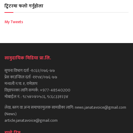
ट्विटरमा फलो गर्नुहोला
My Tweets
सामुदायिक मिडिया प्रा.लि.
सूचना विभाग दर्ता -१८६२/०७६-७७
प्रेस काउन्सिल दर्ता -११५४/०७६-७७
मन्थली न.पा. १, रामेछाप
विज्ञापनका लागि सम्पर्क: +977-48540200
मोबाईल नं. : ९८५४०४०५८६, ९८६८३३१२३४
लेख, ब्लग वा अन्य समाचारमुलक सामग्रीका लागि: news.janatavoice@gmail.com
(News)
article.janatavoice@gmail.com
हाम्रो टिम