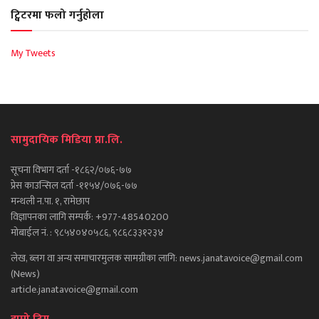
ट्विटरमा फलो गर्नुहोला
My Tweets
सामुदायिक मिडिया प्रा.लि.
सूचना विभाग दर्ता -१८६२/०७६-७७
प्रेस काउन्सिल दर्ता -११५४/०७६-७७
मन्थली न.पा. १, रामेछाप
विज्ञापनका लागि सम्पर्क: +977-48540200
मोबाईल नं. : ९८५४०४०५८६, ९८६८३३१२३४
लेख, ब्लग वा अन्य समाचारमुलक सामग्रीका लागि: news.janatavoice@gmail.com
(News)
article.janatavoice@gmail.com