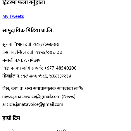
ट्विटरमा फलो गर्नुहोला
My Tweets
सामुदायिक मिडिया प्रा.लि.
सूचना विभाग दर्ता -१८६२/०७६-७७
प्रेस काउन्सिल दर्ता -११५४/०७६-७७
मन्थली न.पा. १, रामेछाप
विज्ञापनका लागि सम्पर्क: +977-48540200
मोबाईल नं. : ९८५४०४०५८६, ९८६८३३१२३४
लेख, ब्लग वा अन्य समाचारमुलक सामग्रीका लागि:
news.janatavoice@gmail.com (News)
article.janatavoice@gmail.com
हाम्रो टिम