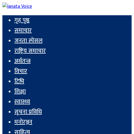
गृह पृष्ठ
समाचार
जनता स्पेसल
राष्ट्रिय समाचार
अर्थतन्त्र
विचार
टिभि
शिक्षा
स्वास्थ्य
सूचना प्रविधि
मनोरञ्जन
साहित्य