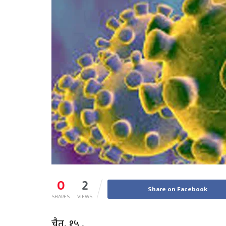
0
2
Share on Facebook
SHARES
VIEWS
चैत, १५ ,