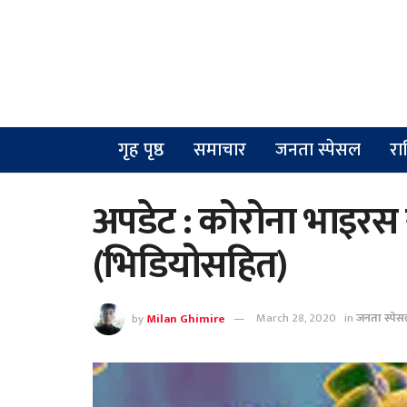
गृह पृष्ठ
समाचार
जनता स्पेसल
रा
अपडेट : कोरोना भाइरस स
(भिडियोसहित)
by
Milan Ghimire
March 28, 2020
in
जनता स्पे