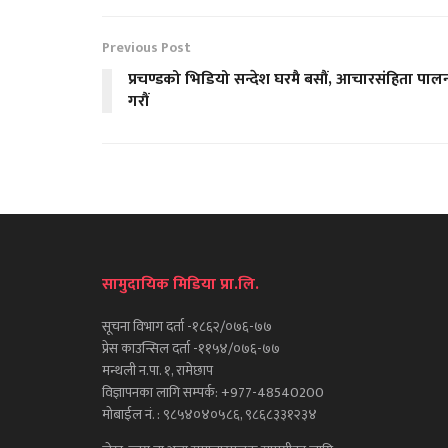
Previous Post
प्रचण्डको भिडियो सन्देश घरमै बसौं, आचारसंहिता पाल
गरौं
सामुदायिक मिडिया प्रा.लि.
सूचना विभाग दर्ता -१८६२/०७६-७७
प्रेस काउन्सिल दर्ता -११५४/०७६-७७
मन्थली न.पा. १, रामेछाप
विज्ञापनका लागि सम्पर्क: +977-48540200
मोबाईल नं. : ९८५४०४०५८६, ९८६८३३१२३४