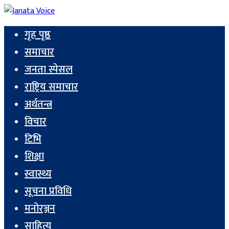
गृह पृष्ठ
समाचार
जनता स्पेसल
राष्ट्रिय समाचार
अर्थतन्त्र
विचार
टिभि
शिक्षा
स्वास्थ्य
सूचना प्रविधि
मनोरञ्जन
साहित्य