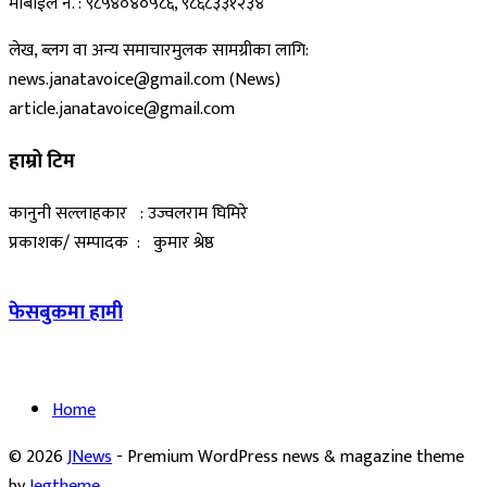
मोबाईल नं. : ९८५४०४०५८६, ९८६८३३१२३४
लेख, ब्लग वा अन्य समाचारमुलक सामग्रीका लागि:
news.janatavoice@gmail.com (News)
article.janatavoice@gmail.com
हाम्रो टिम
कानुनी सल्लाहकार : उज्वलराम घिमिरे
प्रकाशक/ सम्पादक : कुमार श्रेष्ठ
फेसबुकमा हामी
Home
© 2026
JNews
- Premium WordPress news & magazine theme
by
Jegtheme
.