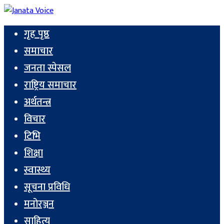
गृह पृष्ठ
समाचार
जनता स्पेसल
राष्ट्रिय समाचार
अर्थतन्त्र
विचार
टिभि
शिक्षा
स्वास्थ्य
सूचना प्रविधि
मनोरञ्जन
साहित्य