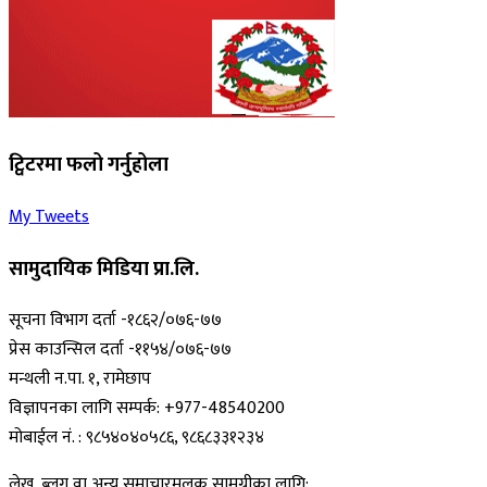
ट्विटरमा फलो गर्नुहोला
My Tweets
सामुदायिक मिडिया प्रा.लि.
सूचना विभाग दर्ता -१८६२/०७६-७७
प्रेस काउन्सिल दर्ता -११५४/०७६-७७
मन्थली न.पा. १, रामेछाप
विज्ञापनका लागि सम्पर्क: +977-48540200
मोबाईल नं. : ९८५४०४०५८६, ९८६८३३१२३४
लेख, ब्लग वा अन्य समाचारमुलक सामग्रीका लागि: