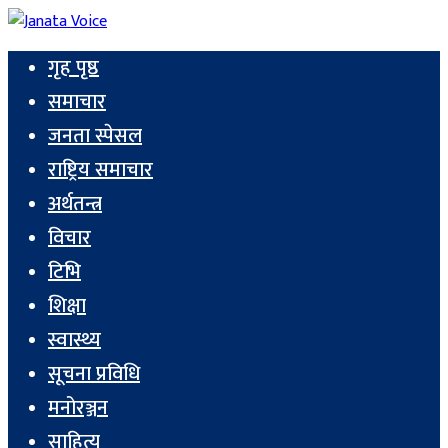
गृह पृष्ठ
समाचार
जनता स्पेसल
राष्ट्रिय समाचार
अर्थतन्त्र
विचार
टिभि
शिक्षा
स्वास्थ्य
सूचना प्रविधि
मनोरञ्जन
साहित्य