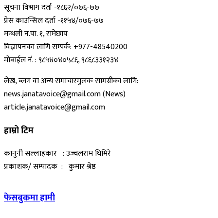
सूचना विभाग दर्ता -१८६२/०७६-७७
प्रेस काउन्सिल दर्ता -११५४/०७६-७७
मन्थली न.पा. १, रामेछाप
विज्ञापनका लागि सम्पर्क: +977-48540200
मोबाईल नं. : ९८५४०४०५८६, ९८६८३३१२३४
लेख, ब्लग वा अन्य समाचारमुलक सामग्रीका लागि:
news.janatavoice@gmail.com (News)
article.janatavoice@gmail.com
हाम्रो टिम
कानुनी सल्लाहकार : उज्वलराम घिमिरे
प्रकाशक/ सम्पादक : कुमार श्रेष्ठ
फेसबुकमा हामी