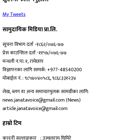
My Tweets
सामुदायिक मिडिया प्रा.लि.
सूचना विभाग दर्ता -१८६२/०७६-७७
प्रेस काउन्सिल दर्ता -११५४/०७६-७७
मन्थली न.पा. १, रामेछाप
विज्ञापनका लागि सम्पर्क: +977-48540200
मोबाईल नं. : ९८५४०४०५८६, ९८६८३३१२३४
लेख, ब्लग वा अन्य समाचारमुलक सामग्रीका लागि:
news.janatavoice@gmail.com (News)
article.janatavoice@gmail.com
हाम्रो टिम
कानुनी सल्लाहकार : उज्वलराम घिमिरे