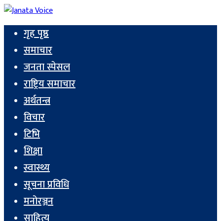
गृह पृष्ठ
समाचार
जनता स्पेसल
राष्ट्रिय समाचार
अर्थतन्त्र
विचार
टिभि
शिक्षा
स्वास्थ्य
सूचना प्रविधि
मनोरञ्जन
साहित्य