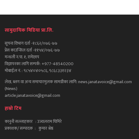
सामुदायिक मिडिया प्रा.लि.
सूचना विभाग दर्ता -१८६२/०७६-७७
प्रेस काउन्सिल दर्ता -११५४/०७६-७७
मन्थली न.पा. १, रामेछाप
विज्ञापनका लागि सम्पर्क: +977-48540200
मोबाईल नं. : ९८५४०४०५८६, ९८६८३३१२३४
लेख, ब्लग वा अन्य समाचारमुलक सामग्रीका लागि: news.janatavoice@gmail.com
(News)
article.janatavoice@gmail.com
हाम्रो टिम
कानुनी सल्लाहकार : उज्वलराम घिमिरे
प्रकाशक/ सम्पादक : कुमार श्रेष्ठ