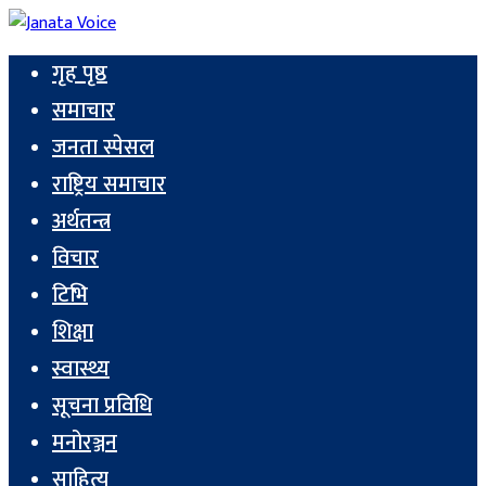
गृह पृष्ठ
समाचार
जनता स्पेसल
राष्ट्रिय समाचार
अर्थतन्त्र
विचार
टिभि
शिक्षा
स्वास्थ्य
सूचना प्रविधि
मनोरञ्जन
साहित्य