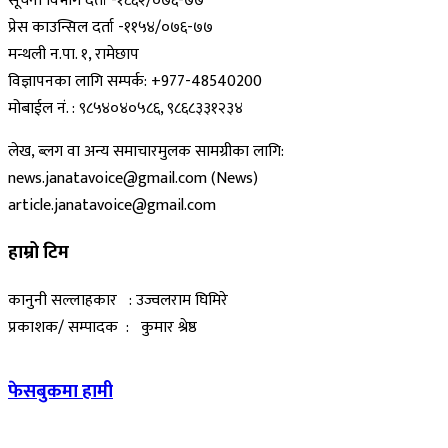
सूचना विभाग दर्ता -१८६२/०७६-७७
प्रेस काउन्सिल दर्ता -११५४/०७६-७७
मन्थली न.पा. १, रामेछाप
विज्ञापनका लागि सम्पर्क: +977-48540200
मोबाईल नं. : ९८५४०४०५८६, ९८६८३३१२३४
लेख, ब्लग वा अन्य समाचारमुलक सामग्रीका लागि:
news.janatavoice@gmail.com (News)
article.janatavoice@gmail.com
हाम्रो टिम
कानुनी सल्लाहकार : उज्वलराम घिमिरे
प्रकाशक/ सम्पादक : कुमार श्रेष्ठ
फेसबुकमा हामी