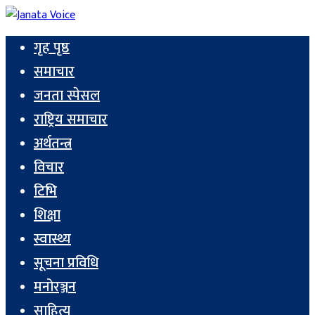
गृह पृष्ठ
समाचार
जनता स्पेसल
राष्ट्रिय समाचार
अर्थतन्त्र
विचार
टिभि
शिक्षा
स्वास्थ्य
सूचना प्रविधि
मनोरञ्जन
साहित्य