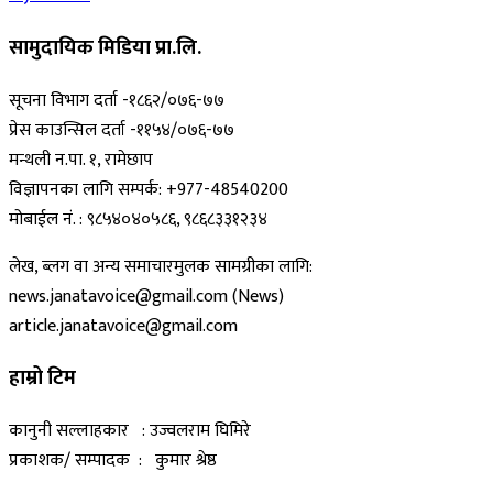
सामुदायिक मिडिया प्रा.लि.
सूचना विभाग दर्ता -१८६२/०७६-७७
प्रेस काउन्सिल दर्ता -११५४/०७६-७७
मन्थली न.पा. १, रामेछाप
विज्ञापनका लागि सम्पर्क: +977-48540200
मोबाईल नं. : ९८५४०४०५८६, ९८६८३३१२३४
लेख, ब्लग वा अन्य समाचारमुलक सामग्रीका लागि:
news.janatavoice@gmail.com (News)
article.janatavoice@gmail.com
हाम्रो टिम
कानुनी सल्लाहकार : उज्वलराम घिमिरे
प्रकाशक/ सम्पादक : कुमार श्रेष्ठ