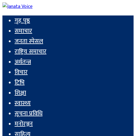
गृह पृष्ठ
समाचार
जनता स्पेसल
राष्ट्रिय समाचार
अर्थतन्त्र
विचार
टिभि
शिक्षा
स्वास्थ्य
सूचना प्रविधि
मनोरञ्जन
साहित्य