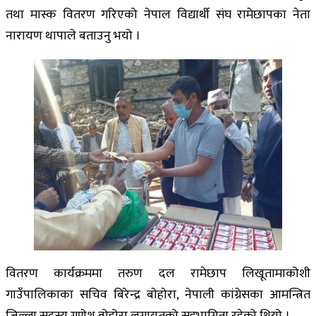
तथा मास्क वितरण गरिएको नेपाल विद्यार्थी संघ रामेछापका नेता
नारायण थापाले बताउनु भयो ।
वितरण कार्यक्रममा तरुण दल रामेछाप लिखूतामाकोशी
गाउँपालिकाका सचिव बिरेन्द्र बाेहाेरा, नेपाली कांग्रेसका आमन्त्रित
जिल्ला सदस्य गणेश बोहोरा लगायतको सहभागिता रहेको थियो ।