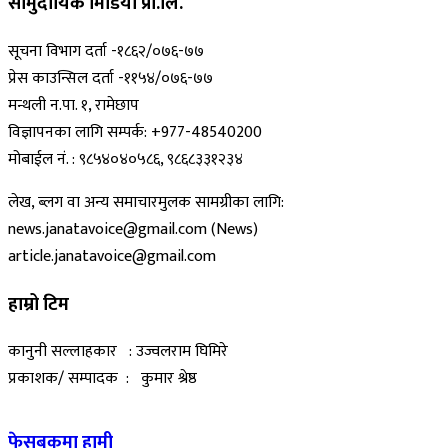
सामुदायिक मिडिया प्रा.लि.
सूचना विभाग दर्ता -१८६२/०७६-७७
प्रेस काउन्सिल दर्ता -११५४/०७६-७७
मन्थली न.पा. १, रामेछाप
विज्ञापनका लागि सम्पर्क: +977-48540200
मोबाईल नं. : ९८५४०४०५८६, ९८६८३३१२३४
लेख, ब्लग वा अन्य समाचारमुलक सामग्रीका लागि:
news.janatavoice@gmail.com (News)
article.janatavoice@gmail.com
हाम्रो टिम
कानुनी सल्लाहकार : उज्वलराम घिमिरे
प्रकाशक/ सम्पादक : कुमार श्रेष्ठ
फेसबुकमा हामी