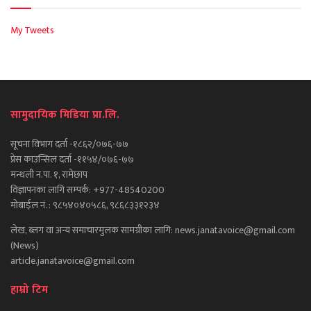
My Tweets
सामुदायिक मिडिया प्रा.लि.
सूचना विभाग दर्ता -१८६२/०७६-७७
प्रेस काउन्सिल दर्ता -११५४/०७६-७७
मन्थली न.पा. १, रामेछाप
विज्ञापनका लागि सम्पर्क: +977-48540200
मोबाईल नं. : ९८५४०४०५८६, ९८६८३३१२३४
लेख, ब्लग वा अन्य समाचारमुलक सामग्रीका लागि: news.janatavoice@gmail.com
(News)
article.janatavoice@gmail.com
हाम्रो टिम