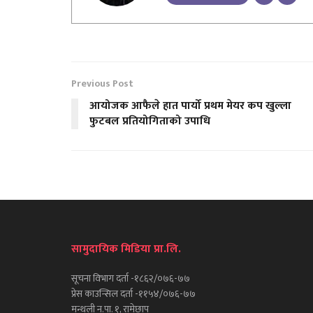
Previous Post
आयोजक आफैले हात पार्यो प्रथम मेयर कप खुल्ला
फुटबल प्रतियोगिताको उपाधि
सामुदायिक मिडिया प्रा.लि.
सूचना विभाग दर्ता -१८६२/०७६-७७
प्रेस काउन्सिल दर्ता -११५४/०७६-७७
मन्थली न.पा. १, रामेछाप