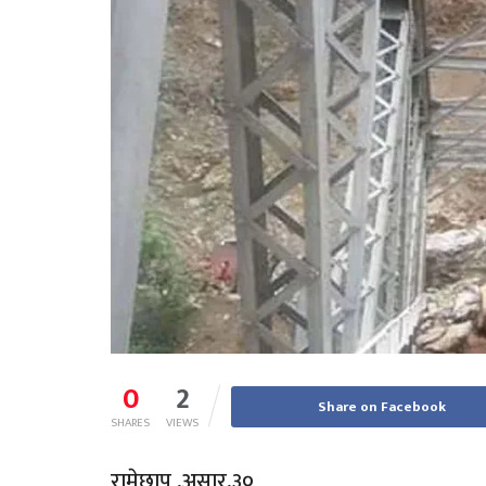
0
2
Share on Facebook
SHARES
VIEWS
रामेछाप ,असार,३०