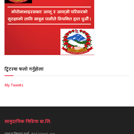
ट्विटरमा फलो गर्नुहोला
My Tweets
सामुदायिक मिडिया प्रा.लि.