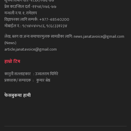
सूचना विभाग दर्ता -१८६२/०७६-७७
प्रेस काउन्सिल दर्ता -११५४/०७६-७७
मन्थली न.पा. १, रामेछाप
विज्ञापनका लागि सम्पर्क: +977-48540200
मोबाईल नं. : ९८५४०४०५८६, ९८६८३३१२३४
लेख, ब्लग वा अन्य समाचारमुलक सामग्रीका लागि: news.janatavoice@gmail.com
(News)
article.janatavoice@gmail.com
हाम्रो टिम
कानुनी सल्लाहकार : उज्वलराम घिमिरे
प्रकाशक/ सम्पादक : कुमार श्रेष्ठ
फेसबुकमा हामी