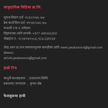
सामुदायिक मिडिया प्रा.लि.
सूचना विभाग दर्ता -१८६२/०७६-७७
प्रेस काउन्सिल दर्ता -११५४/०७६-७७
मन्थली न.पा. १, रामेछाप
विज्ञापनका लागि सम्पर्क: +977-48540200
मोबाईल नं. : ९८५४०४०५८६, ९८६८३३१२३४
लेख, ब्लग वा अन्य समाचारमुलक सामग्रीका लागि: news.janatavoice@gmail.com
(News)
article.janatavoice@gmail.com
हाम्रो टिम
कानुनी सल्लाहकार : उज्वलराम घिमिरे
प्रकाशक/ सम्पादक : कुमार श्रेष्ठ
फेसबुकमा हामी