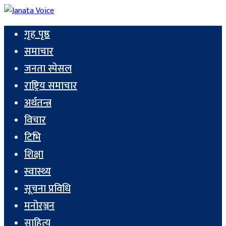
गृह पृष्ठ
समाचार
जनता स्पेसल
राष्ट्रिय समाचार
अर्थतन्त्र
विचार
टिभि
शिक्षा
स्वास्थ्य
सूचना प्रविधि
मनोरञ्जन
साहित्य