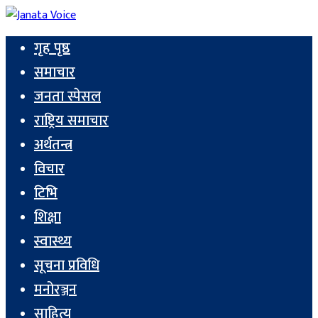
गृह पृष्ठ
समाचार
जनता स्पेसल
राष्ट्रिय समाचार
अर्थतन्त्र
विचार
टिभि
शिक्षा
स्वास्थ्य
सूचना प्रविधि
मनोरञ्जन
साहित्य