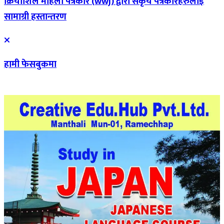
क्रियाशिल महिला पत्रकार (wwj) द्वारा सकृय पत्रकारहरुलाई
सामाग्री हस्तान्तरण
हामी फेसबुकमा