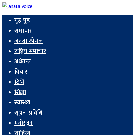
गृह पृष्ठ
समाचार
जनता स्पेसल
राष्ट्रिय समाचार
अर्थतन्त्र
विचार
टिभि
शिक्षा
स्वास्थ्य
सूचना प्रविधि
मनोरञ्जन
साहित्य