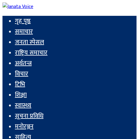
गृह पृष्ठ
समाचार
जनता स्पेसल
राष्ट्रिय समाचार
अर्थतन्त्र
विचार
टिभि
शिक्षा
स्वास्थ्य
सूचना प्रविधि
मनोरञ्जन
साहित्य