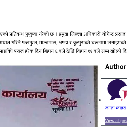
ो प्रतिवन्ध फुकुवा गरेको छ । प्रमुख जिल्ला अधिकारी योगेन्द्र प्रसा
्र आयात गरिने फलफुल, माछामास, अण्डा र कुखुराको चल्लामा लगाइएको प
ामाग्रकिो पसल हरेक दिन बिहान ६ बजे देखि विहान ११ बजे सम्म खोल्ने द
Author
जनता भ्वाइस
View all po