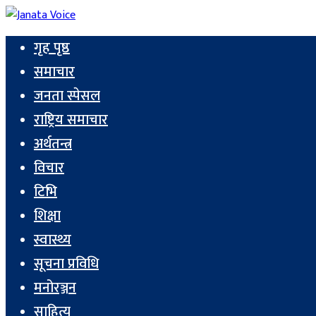
गृह पृष्ठ
समाचार
जनता स्पेसल
राष्ट्रिय समाचार
अर्थतन्त्र
विचार
टिभि
शिक्षा
स्वास्थ्य
सूचना प्रविधि
मनोरञ्जन
साहित्य