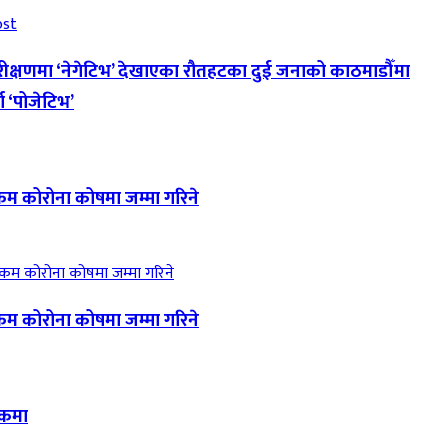
ost
ीक्षणमा ‘नेगेटिभ’ देखाएका रौतहटका दुई जनाको काठमाडौँमा
दा ‘पोजेटिभ’
म कोरोना कोषमा जम्मा गरिने
म कोरोना कोषमा जम्मा गरिने
ुकमा