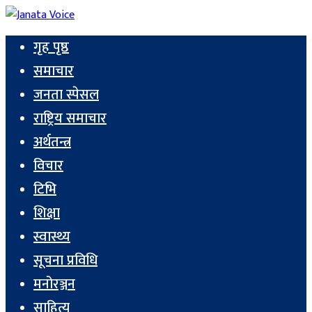
गृह पृष्ठ
समाचार
जनता स्पेसल
राष्ट्रिय समाचार
अर्थतन्त्र
विचार
टिभि
शिक्षा
स्वास्थ्य
सूचना प्रविधि
मनोरञ्जन
साहित्य