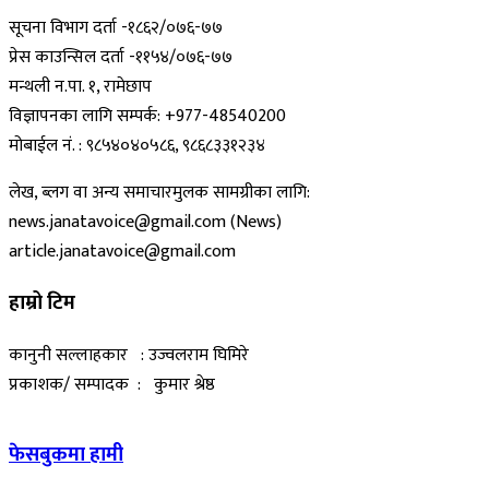
सूचना विभाग दर्ता -१८६२/०७६-७७
प्रेस काउन्सिल दर्ता -११५४/०७६-७७
मन्थली न.पा. १, रामेछाप
विज्ञापनका लागि सम्पर्क: +977-48540200
मोबाईल नं. : ९८५४०४०५८६, ९८६८३३१२३४
लेख, ब्लग वा अन्य समाचारमुलक सामग्रीका लागि:
news.janatavoice@gmail.com (News)
article.janatavoice@gmail.com
हाम्रो टिम
कानुनी सल्लाहकार : उज्वलराम घिमिरे
प्रकाशक/ सम्पादक : कुमार श्रेष्ठ
फेसबुकमा हामी