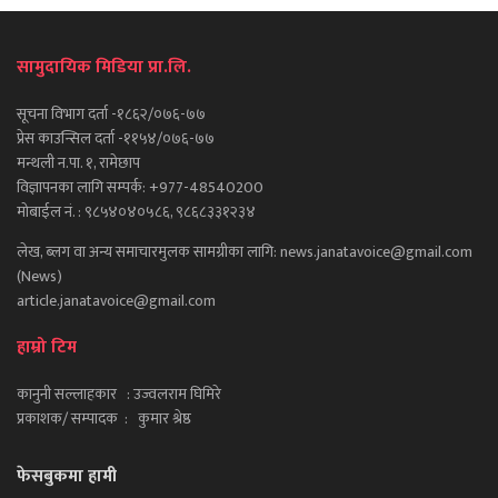
सामुदायिक मिडिया प्रा.लि.
सूचना विभाग दर्ता -१८६२/०७६-७७
प्रेस काउन्सिल दर्ता -११५४/०७६-७७
मन्थली न.पा. १, रामेछाप
विज्ञापनका लागि सम्पर्क: +977-48540200
मोबाईल नं. : ९८५४०४०५८६, ९८६८३३१२३४
लेख, ब्लग वा अन्य समाचारमुलक सामग्रीका लागि: news.janatavoice@gmail.com
(News)
article.janatavoice@gmail.com
हाम्रो टिम
कानुनी सल्लाहकार : उज्वलराम घिमिरे
प्रकाशक/ सम्पादक : कुमार श्रेष्ठ
फेसबुकमा हामी