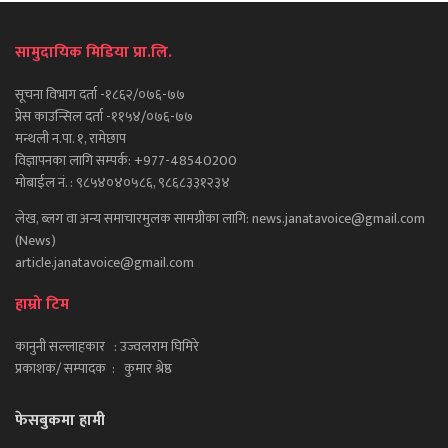
सामुदायिक मिडिया प्रा.लि.
सूचना विभाग दर्ता -१८६२/०७६-७७
प्रेस काउन्सिल दर्ता -११५४/०७६-७७
मन्थली न.पा. १, रामेछाप
विज्ञापनका लागि सम्पर्क: +977-48540200
मोबाईल नं. : ९८५४०४०५८६, ९८६८३३१२३४
लेख, ब्लग वा अन्य समाचारमुलक सामग्रीका लागि: news.janatavoice@gmail.com
(News)
article.janatavoice@gmail.com
हाम्रो टिम
कानुनी सल्लाहकार : उज्वलराम घिमिरे
प्रकाशक/ सम्पादक : कुमार श्रेष्ठ
फेसबुकमा हामी