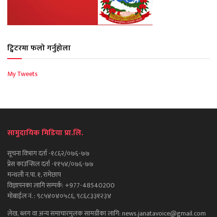
ट्विटरमा फलो गर्नुहोला
My Tweets
सामुदायिक मिडिया प्रा.लि.
सूचना विभाग दर्ता -१८६२/०७६-७७
प्रेस काउन्सिल दर्ता -११५४/०७६-७७
मन्थली न.पा. १, रामेछाप
विज्ञापनका लागि सम्पर्क: +977-48540200
मोबाईल नं. : ९८५४०४०५८६, ९८६८३३१२३४
लेख, ब्लग वा अन्य समाचारमुलक सामग्रीका लागि: news.janatavoice@gmail.com