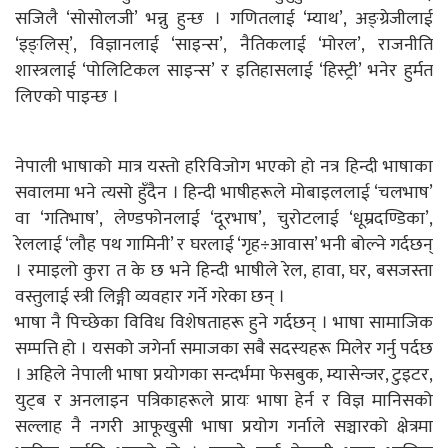
सजिलै ‘सोसोलजी’ भन्नु हुन्छ । गणितलाई ‘म्याथ’, अङ्ग्रेजीलाई
‘इङ्लिस्’, विज्ञानलाई ‘साइन्स’, नैतिकलाई ‘मोरल’, राजनीति
शास्त्रलाई ‘पोलिटिकल साइन्स’ र इतिहासलाई ‘हिस्ट्री’ भनेर हुर्मत
लिएको पाइन्छ ।
नेपाली भाषाको मात्र यस्तो हरिविजोग भएको हो नत्र हिन्दी भाषाका
सवालमा भने त्यसो हुँदैन । हिन्दी भाषीहरूले मोबाइललाई ‘चलभाष’
वा ‘गतिभाष’, लेण्डफोनलाई ‘दूरभाष’, चुरोटलाई ‘धूम्रदण्डिका’,
रेललाई ‘लौह पथ गामिनी’ र घरलाई ‘गृह÷आवास’ भनी बोल्ने गर्दछन्
। रमाइलो कुरा त के छ भने हिन्दी भाषीले रेल, हावा, घर, बसजस्ता
वस्तुलाई स्त्री लिङ्गी व्यवहार गर्ने गरेका छन् ।
भाषा नै पिच्छेका विविध विशेषताहरू हुने गर्दछन् । भाषा सामाजिक
सम्पत्ति हो । यसको जगेर्ना समाजका सबै सदस्यहरू मिलेर गर्नु पर्दछ
। अहिले नेपाली भाषा प्रयोगका सन्दर्भमा फेसबुक, म्यासेन्जर, टुइटर,
युट्ब र अनलाइन पत्रिकाहरूले प्रायः भाषा हेर्न र विज्ञ मानिसको
सल्लाह नै नगरी आफूखुसी भाषा प्रयोग गर्नाले सञ्चारको क्षेत्रमा