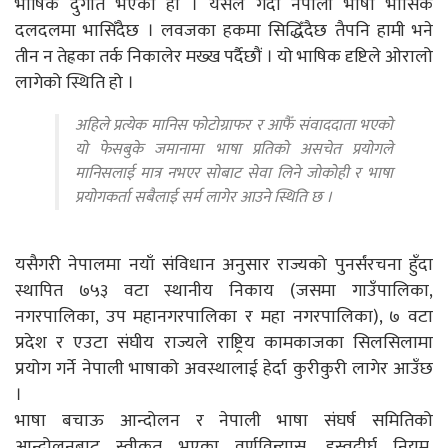
भाषिक दुर्गति भएको हो । यसले गर्दा नेपाली भाषा भासिक
दलदलमा भासिँदैछ । लवजका हकमा सिद्धिँदैछ तैपनि हामी भने
तीन न तेह्रका तर्क निकालेर मख्ख पर्दैछौं । यो भाषिक दृष्टिले ओरालो
लागेको स्थिति हो ।
अहिले प्रत्येक मानिस फोटोग्राफर र आफैँ संवाददाता भएको
यो फेसबुके जमानामा भाषा प्रतिको असचेत प्रयोगले
मानिसलाई मात्र नभएर सोबाट सेवा लिने जोकोही र भाषा
प्रयोगकर्ता सबैलाई सर्म लागेर आउने स्थिति छ ।
यसैगरी नेपालमा नयाँ संविधान अनुसार राज्यको पुनर्संरचना हुँदा
स्थापित ७५३ वटा स्थानीय निकाय (जसमा गाउँपालिका,
नगरपालिका, उप महानगरपालिका र महा नगरपालिका), ७ वटा
प्रदेश र एउटा संघीय राज्यले राष्ट्रिय कामकाजका सिलसिलामा
प्रयोग गर्ने नेपाली भाषाको अवस्थालाई हेर्दा कुरीकुरी लागेर आउँछ
।
भाषा बचाऊ आन्दोलन र नेपाली भाषा संघर्ष समितिको
आन्दोलनबाट स्वीकृत भएका वर्णविन्यास, ह्रस्वदीर्घ नियम,