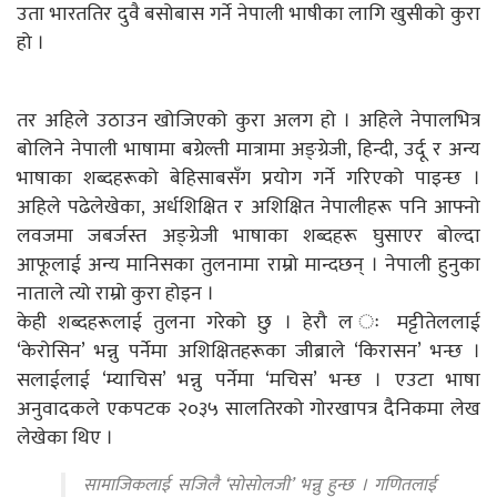
उता भारततिर दुवै बसोबास गर्ने नेपाली भाषीका लागि खुसीको कुरा
हो ।
तर अहिले उठाउन खोजिएको कुरा अलग हो । अहिले नेपालभित्र
बोलिने नेपाली भाषामा बग्रेल्ती मात्रामा अङ्ग्रेजी, हिन्दी, उर्दू र अन्य
भाषाका शब्दहरूको बेहिसाबसँग प्रयोग गर्ने गरिएको पाइन्छ ।
अहिले पढेलेखेका, अर्धशिक्षित र अशिक्षित नेपालीहरू पनि आफ्नो
लवजमा जबर्जस्त अङ्ग्रेजी भाषाका शब्दहरू घुसाएर बोल्दा
आफूलाई अन्य मानिसका तुलनामा राम्रो मान्दछन् । नेपाली हुनुका
नाताले त्यो राम्रो कुरा होइन ।
केही शब्दहरूलाई तुलना गरेको छु । हेरौ ल ः मट्टीतेललाई
‘केरोसिन’ भन्नु पर्नेमा अशिक्षितहरूका जीब्राले ‘किरासन’ भन्छ ।
सलाईलाई ‘म्याचिस’ भन्नु पर्नेमा ‘मचिस’ भन्छ । एउटा भाषा
अनुवादकले एकपटक २०३५ सालतिरको गोरखापत्र दैनिकमा लेख
लेखेका थिए ।
सामाजिकलाई सजिलै ‘सोसोलजी’ भन्नु हुन्छ । गणितलाई