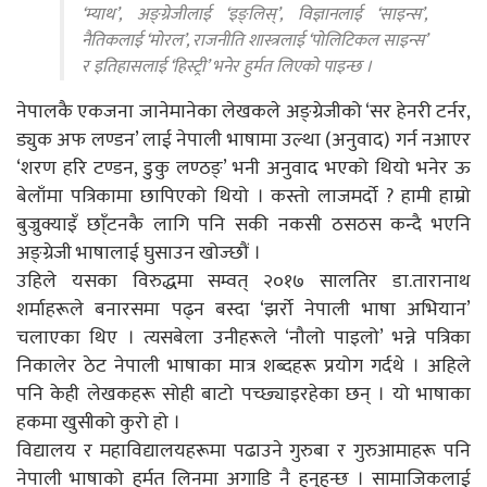
‘म्याथ’, अङ्ग्रेजीलाई ‘इङ्लिस्’, विज्ञानलाई ‘साइन्स’,
नैतिकलाई ‘मोरल’, राजनीति शास्त्रलाई ‘पोलिटिकल साइन्स’
र इतिहासलाई ‘हिस्ट्री’ भनेर हुर्मत लिएको पाइन्छ ।
नेपालकै एकजना जानेमानेका लेखकले अङ्ग्रेजीको ‘सर हेनरी टर्नर,
ड्युक अफ लण्डन’ लाई नेपाली भाषामा उल्था (अनुवाद) गर्न नआएर
‘शरण हरि टण्डन, डुकु लण्ठङ्’ भनी अनुवाद भएको थियो भनेर ऊ
बेलाँमा पत्रिकामा छापिएको थियो । कस्तो लाजमर्दो ? हामी हाम्रो
बुज्रुक्याइँ छा्ँटनकै लागि पनि सकी नकसी ठसठस कन्दै भएनि
अङ्ग्रेजी भाषालाई घुसाउन खोज्छौं ।
उहिले यसका विरुद्धमा सम्वत् २०१७ सालतिर डा.तारानाथ
शर्माहरूले बनारसमा पढ्न बस्दा ‘झर्रो नेपाली भाषा अभियान’
चलाएका थिए । त्यसबेला उनीहरूले ‘नौलो पाइलो’ भन्ने पत्रिका
निकालेर ठेट नेपाली भाषाका मात्र शब्दहरू प्रयोग गर्दथे । अहिले
पनि केही लेखकहरू सोही बाटो पच्छ्याइरहेका छन् । यो भाषाका
हकमा खुसीको कुरो हो ।
विद्यालय र महाविद्यालयहरूमा पढाउने गुरुबा र गुरुआमाहरू पनि
नेपाली भाषाको हुर्मत लिनमा अगाडि नै हुनुहुन्छ । सामाजिकलाई