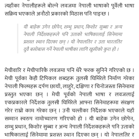
त्यहाँका नेपालीहरूले बोल्ने लवजमा नेपाली भाषाको पूर्वेली भाषा
सक्रिय भएकाले अनौठो प्रकारको मिठास पनि पाइन्छ ।
यी बाहेक उगेन छोपेन, शम्भु प्रधान, किशोर सुब्बा र अन्य
नेपाली निर्देशकहरूले पनि उताको भाषिकालाई सिनेमामा
प्रशस्त स्थान दिएका छन् । यो नेपालतिर र उता भारततिर
दुवै बसोबास गर्ने नेपाली भाषीका लागि खुसीको कुरा हो ।
मेचीवारि र मेचीपारिकै लवजमा पनि धेरै फरक सुनिने गरिएको छ ।
मेची पूर्वका केही टिपिकल शब्दहरू तुलसी घिमिरेले निर्माण गरेका
नेपाली फिल्महरू दर्पण छायाँ, लाहुरे, दक्षिणा र चिनोजस्ता सिनेमामा
प्रस्तुत भएका छन् । मेची पूर्वको नेपाली भाषा र लवजलाई
एकप्रकारले निर्देशक तुलसी घिमिरेले आफ्ना सिनेमाहरूमा संरक्षण
गरेर राम्रो काम गरेका छन् । उनी चल्तीका निर्देशक भएकाले यहाँ
सम्मान स्वरुप नामोच्चारण गरिएको हो । यी बाहेक उगेन छोपेन,
शम्भु प्रधान, किशोर सुब्बा र अन्य नेपाली निर्देशकहरूले पनि उताको
भाषिकालाई सिनेमामा प्रशस्त स्थान दिएका छन् । यो नेपालतिर र