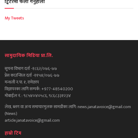
ट्विटरमा फलो गर्नुहोला
My Tweets
सामुदायिक मिडिया प्रा.लि.
सूचना विभाग दर्ता -१८६२/०७६-७७
प्रेस काउन्सिल दर्ता -११५४/०७६-७७
मन्थली न.पा. १, रामेछाप
विज्ञापनका लागि सम्पर्क: +977-48540200
मोबाईल नं. : ९८५४०४०५८६, ९८६८३३१२३४
लेख, ब्लग वा अन्य समाचारमुलक सामग्रीका लागि: news.janatavoice@gmail.com
(News)
article.janatavoice@gmail.com
हाम्रो टिम