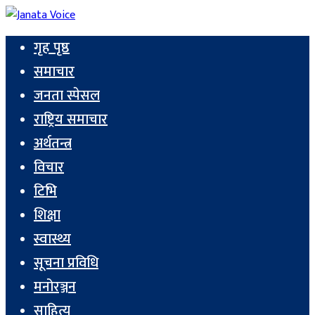
गृह पृष्ठ
समाचार
जनता स्पेसल
राष्ट्रिय समाचार
अर्थतन्त्र
विचार
टिभि
शिक्षा
स्वास्थ्य
सूचना प्रविधि
मनोरञ्जन
साहित्य