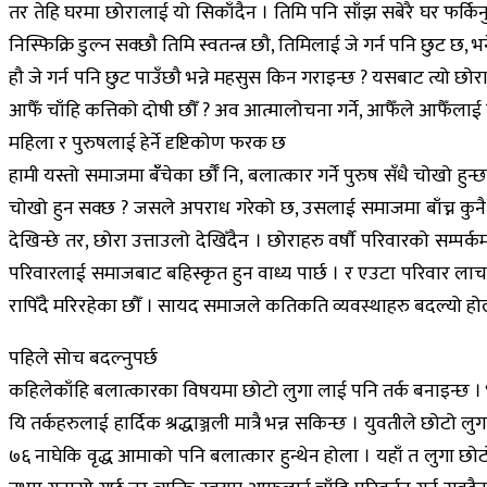
तर तेहि घरमा छोरालाई यो सिकाँदैन । तिमि पनि साँझ सबेरै घर फर्किनुपर्
निस्फिक्रि डुल्न सक्छौ तिमि स्वतन्त्र छौ, तिमिलाई जे गर्न पनि छुट छ
हौ जे गर्न पनि छुट पाउँछौ भन्ने महसुस किन गराइन्छ ? यसबाट त्यो छोरा
आफैँ चाँहि कत्तिको दोषी छौँ ? अव आत्मालोचना गर्ने, आफैँले आफैँलाई 
महिला र पुरुषलाई हेर्ने दृष्टिकोण फरक छ
हामी यस्तो समाजमा बँँचेका र्छौँ नि, बलात्कार गर्ने पुरुष सँधै चोखो ह
चोखो हुन सक्छ ? जसले अपराध गरेको छ, उसलाई समाजमा बाँच्न कुनै अप्
देखिन्छे तर, छोरा उत्ताउलो देखिँदैन । छोराहरु वर्षाै परिवारको सम
परिवारलाई समाजबाट बहिस्कृत हुन वाध्य पार्छ । र एउटा परिवार लाचार 
रापिँदै मरिरहेका छौँ । सायद समाजले कतिकति व्यवस्थाहरु बदल्यो ह
पहिले सोच बदल्नुपर्छ
कहिलेकाँहि बलात्कारका विषयमा छोटो लुगा लाई पनि तर्क बनाइन्छ । भन
यि तर्कहरुलाई हार्दिक श्रद्धाञ्जली मात्रै भन्न सकिन्छ । युवतीले छोटो
७६ नाघेकि वृद्ध आमाको पनि बलात्कार हुन्थेन होला । यहाँ त लुगा छो