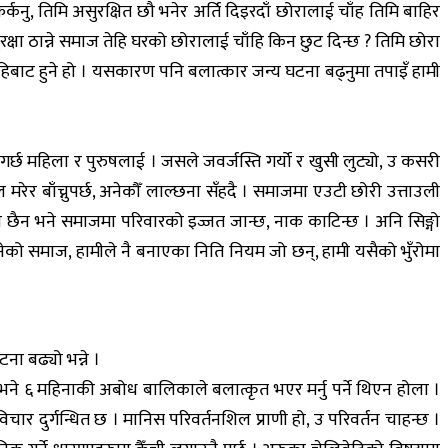
 फर्कनु, तिमि असुरक्षित छौ भनेर अर्ति दिइरदाँ छोरालाई चाँह तिमि बाहिर
ुरक्षा ठान्ने समाज तेहि घरको छोरालाई चाँहि किन छुट दिन्छ ? तिमि छोरा
 त्यहिबाट हुने हो । यसकारण पनि बलात्कार जन्य घटना बढ्नुमा तपाइँ हामी
ने गर्छ महिला र पुरुषलाई । जसले जवर्जस्ति गर्यो र खुसी लुट्यो, उ कसरी
रेर बाँच्नुपर्छ, अनेकौँ लाल्छना सँहदै । समाजमा एउटी छोरी उत्ताउली
कमा छैन भने समाजमा परिवारको इज्जत जान्छ, नाक काटिन्छ । अनि सिङ्गो
 बनेको समाज, हामीले नै बनाएका निति नियम जो छन्, हामी यसैको भुँरोमा
ा बढ्यो भन्ने ।
थ्यो भने ६ महिनाकी अबोध बालिकाले बलात्कृत भएर मर्नु पर्ने थिएन होला ।
र दुर्गन्धित छ । मानिस परिवर्तनशिल प्राणी हो, उ परिवर्तन चाहन्छ ।