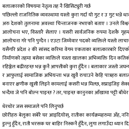
बलात्कारको विषयमा नेतृत्व तह नै खिसिट्युरी गर्छ
पछिल्लो राजनितिक व्यवस्थामा यस्तो कुरा गर्दा यो गुट र उ गुट भन्ने
अरु देशको तुलनामा अवस्था चिन्ताजनक नभएको बताए । उनले विश्वका 
आलोचना भए, विस्तारै सेलाए । यसरी सार्वजनिक रुपमा देशकै गृहमन्त
आलोचना गरे पनि पुग्दैन । एउटा जिम्मेवार पदको व्यक्तिले यस्तो ला
यसैगरि प्रदेश २ की सांसद करिमा वेगम एकताका बलात्कारबारे दिए
निर्माणको तहमा बसेका व्यक्तिले यस्ता खालका अभिव्यक्ति दिन कतिको स
रहिञ्जेल बढीरहन्छ भन्न कुनै आपत्तीको कुरा हुँदैन । बलाकार जस्तो
र आफुलाई सामाजिक अभियन्ता भन्न खुवै रुचाउने केहि पात्रहरु बलात्कार
बनाएर क्षणीक खुसी लिइने कामलाई कसरी भन्न मिल्छ, सप्राइजिङ् सेक्
भन्दैमा जे पनि बोल्न पाइन्छ ? तर, पाइन्छ कानुनका आँखामा पट्टी बा
धेरथोर जस समाजले पनि लिनुपर्छ
छोरीहरु बेलुका सबेरै घर आइदियोस्, रातीका कार्यक्रमहरुमा अँह, ननिस
डुल्नु हुँदैन, राती भरसक घर बाहिर निस्कनै हुँदैन, लुगा लगाउँदा ध्यान