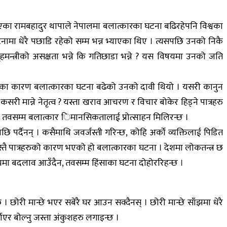
हनुभएका रामबहादुर थापाले नेपालमा बलात्कारका घटना बढिरहेपनि विश्वका
ामा धेरै पछाडि रहेको सम्म भन्न भ्याएका थिए । त्यसपछि उनको निकै
ृहमन्त्रीको असक्षता भन्ने कि गतिछाडा भन्ने ? यस विषयमा उनको जति
गाएका कारण बलात्कारका घटना बढेको उनको दावी थियो । यसरी कानुन
सरी मान्ने नेतृत्व ? यस्ता खराव आचरण र विचार बोकेर हिड्ने पात्रहरु
्छ, तवसम्म बलात्कार िमानसिकतालाई प्रोत्साहन मिलिरन्छ ।
ि पर्दैनन् । कसैमाथि जवर्जस्ती गरिन्छ, कोहि अर्काे व्यक्तिलाई पिडित
स्तै पात्रहरुको कारण भएको हो बलात्कारका घटना । देशमा लोकतन्त्र छ
सोचमा बदलाव आउँदैन, तवसम्म हिंसाका घटना दोहोररिहन्छ ।
 । छोरी मान्छे भएर सबेरै घर आउन सक्दैनस् । छोरी मान्छे साँझमा धेरै
्याएर बोल्नु जस्ता अंकुशहरु लगाइन्छ ।