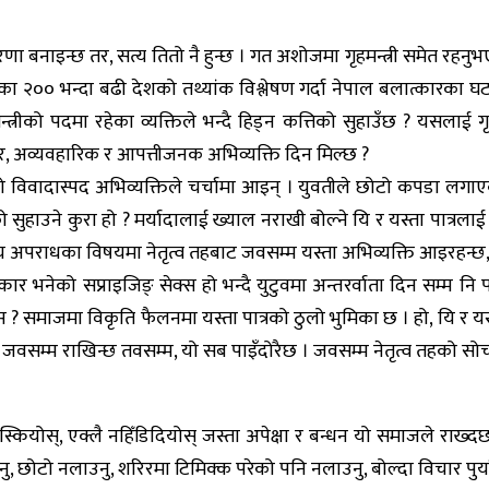
 धारणा बनाइन्छ तर, सत्य तितो नै हुन्छ । गत अशोजमा गृहमन्त्री समेत र
२०० भन्दा बढी देशको तथ्यांक विश्लेषण गर्दा नेपाल बलात्कारका घटन
्रीको पदमा रहेका व्यक्तिले भन्दै हिड्न कत्तिको सुहाउँछ ? यसलाई ग
चार, अव्यवहारिक र आपत्तीजनक अभिव्यक्ति दिन मिल्छ ?
को विवादास्पद अभिव्यक्तिले चर्चामा आइन् । युवतीले छोटो कपडा ल
ुहाउने कुरा हो ? मर्यादालाई ख्याल नराखी बोल्ने यि र यस्ता पात्रलाई क
 जघन्य अपराधका विषयमा नेतृत्व तहबाट जवसम्म यस्ता अभिव्यक्ति आइरहन
 भनेको सप्राइजिङ् सेक्स हो भन्दै युटुवमा अन्तरर्वाता दिन सम्म नि पछ
स ? समाजमा विकृति फैलनमा यस्ता पात्रको ठुलो भुमिका छ । हो, यि र य
ँधेर जवसम्म राखिन्छ तवसम्म, यो सब पाइँदोरैछ । जवसम्म नेतृत्व तहको 
्कियोस्, एक्लै नहिँडिदियोस् जस्ता अपेक्षा र बन्धन यो समाजले राख्दछ
 दिनु, छोटो नलाउनु, शरिरमा टिमिक्क परेको पनि नलाउनु, बोल्दा विचार पुर