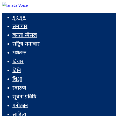
गृह पृष्ठ
समाचार
जनता स्पेसल
राष्ट्रिय समाचार
अर्थतन्त्र
विचार
टिभि
शिक्षा
स्वास्थ्य
सूचना प्रविधि
मनोरञ्जन
साहित्य