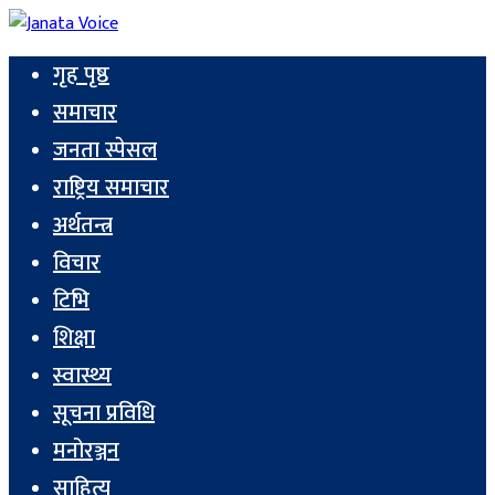
गृह पृष्ठ
समाचार
जनता स्पेसल
राष्ट्रिय समाचार
अर्थतन्त्र
विचार
टिभि
शिक्षा
स्वास्थ्य
सूचना प्रविधि
मनोरञ्जन
साहित्य