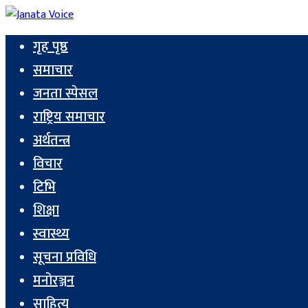
गृह पृष्ठ
समाचार
जनता स्पेसल
राष्ट्रिय समाचार
अर्थतन्त्र
विचार
टिभि
शिक्षा
स्वास्थ्य
सूचना प्रविधि
मनोरञ्जन
साहित्य