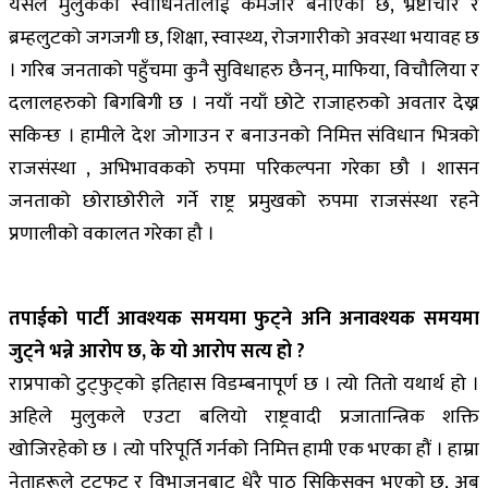
यसले मुलुकको स्वाधिनतालाई कमजोर बनाएको छ, भ्रष्टाचार र
ब्रम्हलुटको जगजगी छ, शिक्षा, स्वास्थ्य, रोजगारीको अवस्था भयावह छ
। गरिब जनताको पहुँचमा कुनै सुविधाहरु छैनन्, माफिया, विचौलिया र
दलालहरुको बिगबिगी छ । नयाँ नयाँ छोटे राजाहरुको अवतार देख्न
सकिन्छ । हामीले देश जोगाउन र बनाउनको निमित्त संविधान भित्रको
राजसंस्था , अभिभावकको रुपमा परिकल्पना गरेका छौ । शासन
जनताको छोराछोरीले गर्ने राष्ट्र प्रमुखको रुपमा राजसंस्था रहने
प्रणालीको वकालत गरेका हौ ।
तपाईको पार्टी आवश्यक समयमा फुट्ने अनि अनावश्यक समयमा
जुट्ने भन्ने आरोप छ, के यो आरोप सत्य हो ?
राप्रपाको टुट्फुट्को इतिहास विडम्बनापूर्ण छ । त्यो तितो यथार्थ हो ।
अहिले मुलुकले एउटा बलियो राष्ट्रवादी प्रजातान्त्रिक शक्ति
खोजिरहेको छ । त्यो परिपूर्ति गर्नको निमित्त हामी एक भएका हौं । हाम्रा
नेताहरूले टुट्फुट् र विभाजनबाट धेरै पाठ सिकिसक्नु भएको छ, अब