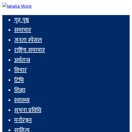
गृह पृष्ठ
समाचार
जनता स्पेसल
राष्ट्रिय समाचार
अर्थतन्त्र
विचार
टिभि
शिक्षा
स्वास्थ्य
सूचना प्रविधि
मनोरञ्जन
साहित्य