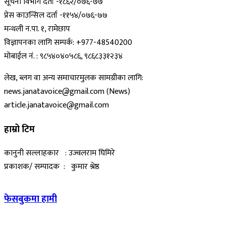
सूचना विभाग दर्ता -१८६२/०७६-७७
प्रेस काउन्सिल दर्ता -११५४/०७६-७७
मन्थली न.पा. १, रामेछाप
विज्ञापनका लागि सम्पर्क: +977-48540200
मोबाईल नं. : ९८५४०४०५८६, ९८६८३३१२३४
लेख, ब्लग वा अन्य समाचारमुलक सामग्रीका लागि:
news.janatavoice@gmail.com (News)
article.janatavoice@gmail.com
हाम्रो टिम
कानुनी सल्लाहकार : उज्वलराम घिमिरे
प्रकाशक/ सम्पादक : कुमार श्रेष्ठ
फेसबुकमा हामी