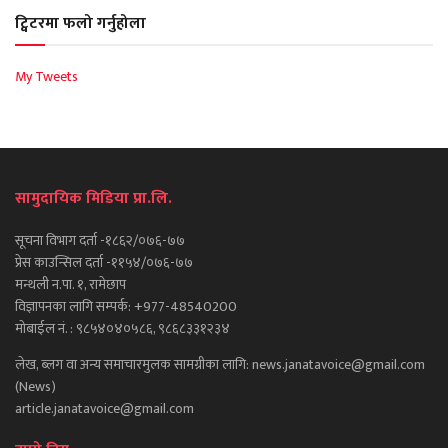
ट्विटरमा फलो गर्नुहोला
My Tweets
सामुदायिक मिडिया प्रा.लि.
सूचना विभाग दर्ता -१८६२/०७६-७७
प्रेस काउन्सिल दर्ता -११५४/०७६-७७
मन्थली न.पा. १, रामेछाप
विज्ञापनका लागि सम्पर्क: +977-48540200
मोबाईल नं. : ९८५४०४०५८६, ९८६८३३१२३४
लेख, ब्लग वा अन्य समाचारमुलक सामग्रीका लागि: news.janatavoice@gmail.com
(News)
article.janatavoice@gmail.com