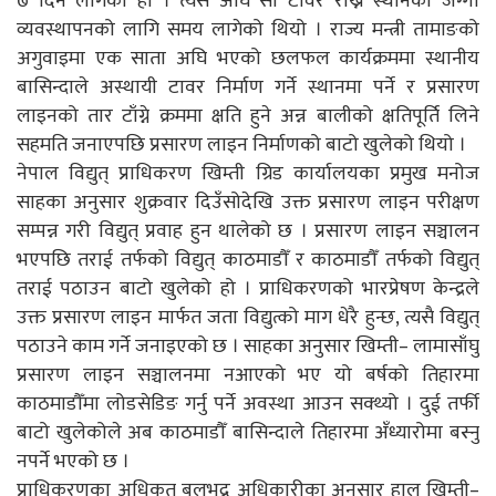
७ दिन लागेको हो । त्यस अघि सो टावर राख्ने स्थानको जग्गा
व्यवस्थापनको लागि समय लागेको थियो । राज्य मन्त्री तामाङको
अगुवाइमा एक साता अघि भएको छलफल कार्यक्रममा स्थानीय
बासिन्दाले अस्थायी टावर निर्माण गर्ने स्थानमा पर्ने र प्रसारण
लाइनको तार टाँग्ने क्रममा क्षति हुने अन्न बालीको क्षतिपूर्ति लिने
सहमति जनाएपछि प्रसारण लाइन निर्माणको बाटो खुलेको थियो ।
नेपाल विद्युत् प्राधिकरण खिम्ती ग्रिड कार्यालयका प्रमुख मनोज
साहका अनुसार शुक्रवार दिउँसोदेखि उक्त प्रसारण लाइन परीक्षण
सम्पन्न गरी विद्युत् प्रवाह हुन थालेको छ । प्रसारण लाइन सञ्चालन
भएपछि तराई तर्फको विद्युत् काठमाडौँ र काठमाडौँ तर्फको विद्युत्
तराई पठाउन बाटो खुलेको हो । प्राधिकरणको भारप्रेषण केन्द्रले
उक्त प्रसारण लाइन मार्फत जता विद्युत्को माग धेरै हुन्छ, त्यसै विद्युत्
पठाउने काम गर्ने जनाइएको छ । साहका अनुसार खिम्ती– लामासाँघु
प्रसारण लाइन सञ्चालनमा नआएको भए यो बर्षको तिहारमा
काठमाडौँमा लोडसेडिङ गर्नु पर्ने अवस्था आउन सक्थ्यो । दुई तर्फी
बाटो खुलेकोले अब काठमाडौँ बासिन्दाले तिहारमा अँध्यारोमा बस्नु
नपर्ने भएको छ ।
प्राधिकरणका अधिकृत बलभद्र अधिकारीका अनुसार हाल खिम्ती–