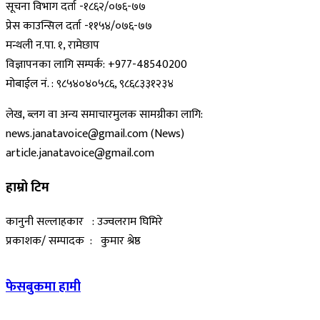
सूचना विभाग दर्ता -१८६२/०७६-७७
प्रेस काउन्सिल दर्ता -११५४/०७६-७७
मन्थली न.पा. १, रामेछाप
विज्ञापनका लागि सम्पर्क: +977-48540200
मोबाईल नं. : ९८५४०४०५८६, ९८६८३३१२३४
लेख, ब्लग वा अन्य समाचारमुलक सामग्रीका लागि:
news.janatavoice@gmail.com (News)
article.janatavoice@gmail.com
हाम्रो टिम
कानुनी सल्लाहकार : उज्वलराम घिमिरे
प्रकाशक/ सम्पादक : कुमार श्रेष्ठ
फेसबुकमा हामी