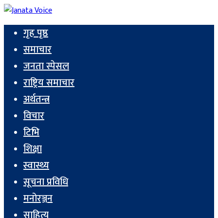
गृह पृष्ठ
समाचार
जनता स्पेसल
राष्ट्रिय समाचार
अर्थतन्त्र
विचार
टिभि
शिक्षा
स्वास्थ्य
सूचना प्रविधि
मनोरञ्जन
साहित्य