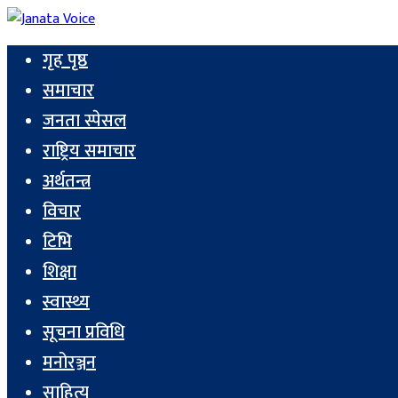
गृह पृष्ठ
समाचार
जनता स्पेसल
राष्ट्रिय समाचार
अर्थतन्त्र
विचार
टिभि
शिक्षा
स्वास्थ्य
सूचना प्रविधि
मनोरञ्जन
साहित्य